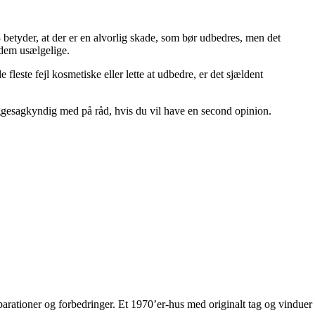
tyder, at der er en alvorlig skade, som bør udbedres, men det
 dem usælgelige.
leste fejl kosmetiske eller lette at udbedre, er det sjældent
byggesagkyndig med på råd, hvis du vil have en second opinion.
eparationer og forbedringer. Et 1970’er-hus med originalt tag og vinduer