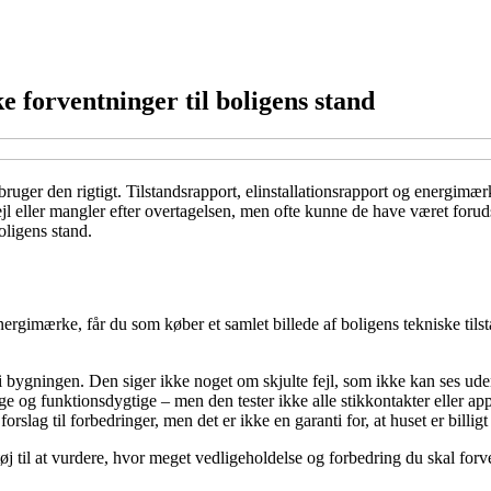
e forventninger til boligens stand
uger den rigtigt. Tilstandsrapport, elinstallationsrapport og energimærk
jl eller mangler efter overtagelsen, men ofte kunne de have været forud
oligens stand.
nergimærke, får du som køber et samlet billede af boligens tekniske tils
i bygningen. Den siger ikke noget om skjulte fejl, som ikke kan ses ude
ge og funktionsdygtige – men den tester ikke alle stikkontakter eller app
rslag til forbedringer, men det er ikke en garanti for, at huset er billig
ktøj til at vurdere, hvor meget vedligeholdelse og forbedring du skal forv