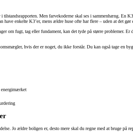
tilstandsrapporten. Men farvekoderne skal ses i sammenhæng. En K3 be
kan have enkelte K3’er, mens ældre huse ofte har flere – uden at det gør
 om fugt, tag eller fundament, kan det tyde på større problemer. Er de f
jendomsmægler, hvis der er noget, du ikke forstår. Du kan også tage en 
og energimærket
vurdering
ger
oldelse. Jo ældre boligen er, desto mere skal du regne med at bruge på r