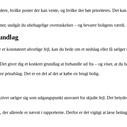
ere, hvilke poster der kan vente, og hvilke der bør prioriteres. Det kan v
emer, undgår du ubehagelige overraskelser – og bevarer boligens værdi.
undlag
er konstateret alvorlige fejl, kan du bede om et nedslag eller få sælger
et giver dig et konkret grundlag at forhandle ud fra – og viser, at du ha
r prisafslag. Det er en del af det at købe en brugt bolig.
askriver sælger sig som udgangspunkt ansvaret for skjulte fejl. Det bet
 der allerede er nævnt i rapporterne. Derfor er det vigtigt at læse beti