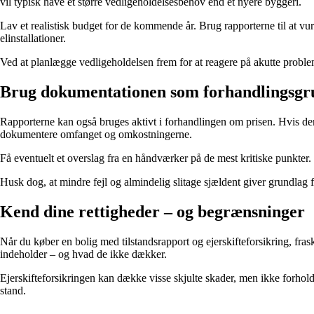
vil typisk have et større vedligeholdelsesbehov end et nyere byggeri.
Lav et realistisk budget for de kommende år. Brug rapporterne til at vurd
elinstallationer.
Ved at planlægge vedligeholdelsen frem for at reagere på akutte probl
Brug dokumentationen som forhandlingsgr
Rapporterne kan også bruges aktivt i forhandlingen om prisen. Hvis der 
dokumentere omfanget og omkostningerne.
Få eventuelt et overslag fra en håndværker på de mest kritiske punkter. D
Husk dog, at mindre fejl og almindelig slitage sjældent giver grundlag fo
Kend dine rettigheder – og begrænsninger
Når du køber en bolig med tilstandsrapport og ejerskifteforsikring, fr
indeholder – og hvad de ikke dækker.
Ejerskifteforsikringen kan dække visse skjulte skader, men ikke forhold,
stand.