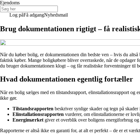
Ejendoms
Log på
Få adgang
Nyhedsmail
Brug dokumentationen rigtigt – få realistisk
Når du køber bolig, er dokumentationen din bedste ven – hvis du altså br
faktisk køber. Mange boligkøbere bliver overraskede, når de opdager fe
du bruger dokumentationen klogt – og får realistiske forventninger til b
Hvad dokumentationen egentlig fortæller
Når en bolig sælges med en tilstandsrapport, elinstallationsrapport og e
ikke gør.
Tilstandsrapporten
beskriver synlige skader og tegn på skader 
Elinstallationsrapporten
vurderer, om elinstallationerne er lovli
Energimærket
giver et overblik over boligens energiforbrug og fo
Rapporterne er altså ikke en garanti for, at alt er perfekt – de er et vær