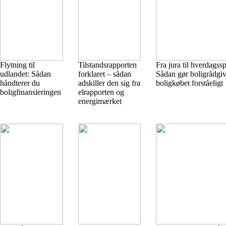
Flytning til
Tilstandsrapporten
Fra jura til hverdagss
udlandet: Sådan
forklaret – sådan
Sådan gør boligrådgi
håndterer du
adskiller den sig fra
boligkøbet forståeligt
boligfinansieringen
elrapporten og
energimærket