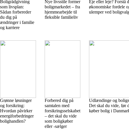
Boligrådgivning
Nye livsstile former
Eje eller leje? Forstå 
som livsplan:
boligmarkedet – fra
økonomiske fordele o
Sådan forbereder
hjemmearbejde til
ulemper ved boligval
du dig på
fleksible familieliv
ændringer i familie
og karriere
Grønne løsninger
Forbered dig på
Udlændinge og boligs
og forsikring:
samtalen med
Det skal du vide, før 
Hvordan påvirker
forsikringsselskabet
køber bolig i Danmar
energiforbedringer
– det skal du vide
bolighandlen?
som boligkøber
eller -sælger