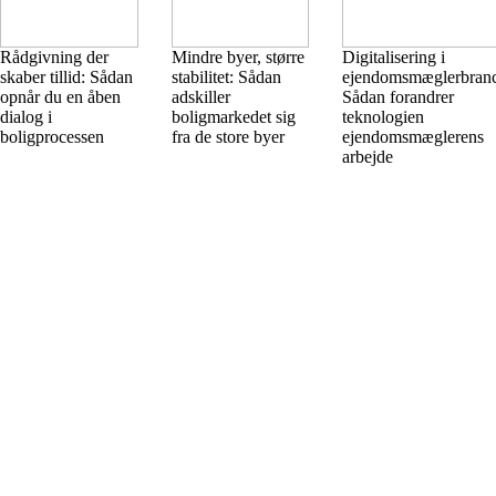
Rådgivning der
Mindre byer, større
Digitalisering i
skaber tillid: Sådan
stabilitet: Sådan
ejendomsmæglerbran
opnår du en åben
adskiller
Sådan forandrer
dialog i
boligmarkedet sig
teknologien
boligprocessen
fra de store byer
ejendomsmæglerens
arbejde