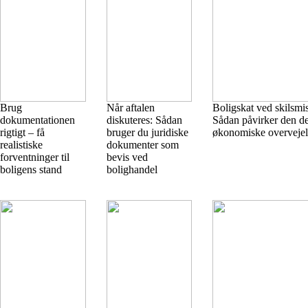
Brug
Når aftalen
Boligskat ved skilsmi
dokumentationen
diskuteres: Sådan
Sådan påvirker den d
rigtigt – få
bruger du juridiske
økonomiske overvejel
realistiske
dokumenter som
forventninger til
bevis ved
boligens stand
bolighandel