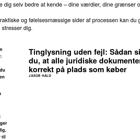
e dig selv bedre at kende – dine værdier, dine grænser
aktiske og følelsesmæssige sider af processen kan du gø
 stresser dig.
en
Tinglysning uden fejl: Sådan s
r:
du, at alle juridiske dokumente
korrekt på plads som køber
 du
ten
JAKOB HALD
N
:
ger
ig,
til