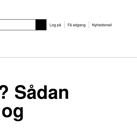
Log på
Få adgang
Nyhedsmail
n? Sådan
 og