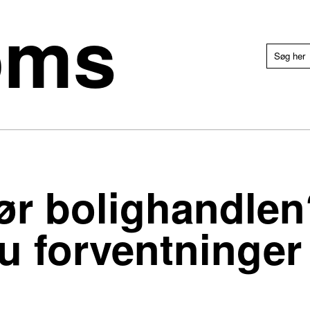
oms
ør bolighandle
du forventninger