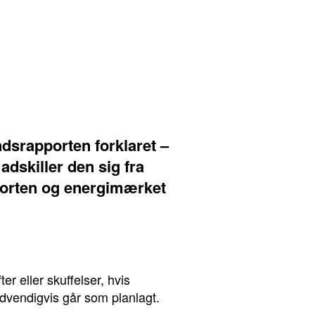
ndsrapporten forklaret –
adskiller den sig fra
porten og energimærket
r eller skuffelser, hvis
ødvendigvis går som planlagt.