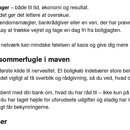
– både til tid, økonomi og resultat.
nger
det gør det lettere at overskue.
jendomsmægler, bankrådgiver eller en ven, der har prøvet
ay at trække vejret og tage en dag fri fra boligjagten.
e netværk kan mindske følelsen af kaos og give dig mere 
 sommerfugle i maven
ste kilde til nervøsitet. Et boligkøb indebærer store bel
 vigtigt at få overblik og rådgivning, så du ved, hvad du
 åbent med din bank om, hvad du har råd til – ikke kun på
 du har taget højde for uforudsete udgifter og stadig har 
agt får bekymringerne.
ser