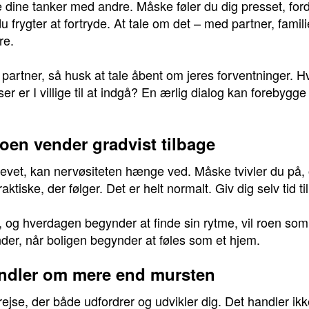
e dine tanker med andre. Måske føler du dig presset, ford
 du frygter at fortryde. At tale om det – med partner, famil
re.
rtner, så husk at tale åbent om jeres forventninger. H
r er I villige til at indgå? En ærlig dialog kan forebygge
roen vender gradvist tilbage
evet, kan nervøsiteten hænge ved. Måske tvivler du på, om
aktiske, der følger. Det er helt normalt. Giv dig selv tid ti
, og hverdagen begynder at finde sin rytme, vil roen som 
nder, når boligen begynder at føles som et hjem.
andler om mere end mursten
rejse, der både udfordrer og udvikler dig. Det handler ikk