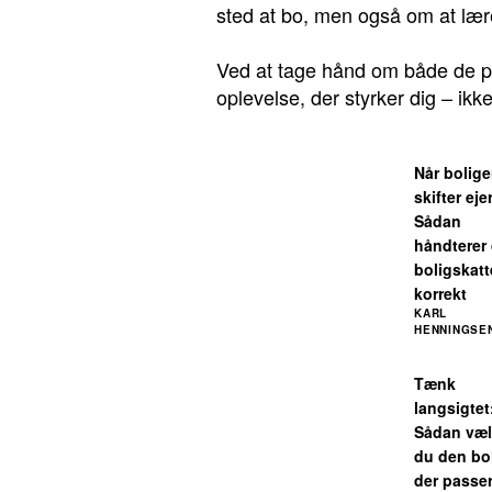
sted at bo, men også om at lær
Ved at tage hånd om både de pr
oplevelse, der styrker dig – ikke
Når bolig
skifter eje
Sådan
håndterer
boligskat
korrekt
KARL
HENNINGSE
Tænk
langsigtet
Sådan væl
du den bol
der passer 