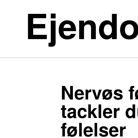
Ejend
Nervøs f
tackler 
følelser