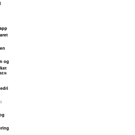
d
rapp
laret
den
en og
ket
ESEN
edri
:
 og
ering
E