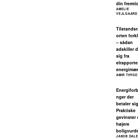
din fremti
AMELIE
VEJLGAARD
Tilstands
orten fork
– sådan
adskiller 
sig fra
elrapport
energimær
AMIR THYG
Energiforb
nger der
betaler sig
Praktiske
gevinster
højere
boligvurd
JAKOB DAL