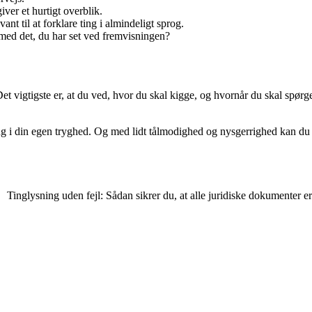
ver et hurtigt overblik.
t til at forklare ting i almindeligt sprog.
 med det, du har set ved fremvisningen?
 Det vigtigste er, at du ved, hvor du skal kigge, og hvornår du skal sp
ing i din egen tryghed. Og med lidt tålmodighed og nysgerrighed kan du s
Tinglysning uden fejl: Sådan sikrer du, at alle juridiske dokumenter e