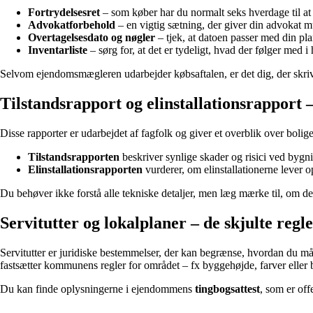
Fortrydelsesret
– som køber har du normalt seks hverdage til at 
Advokatforbehold
– en vigtig sætning, der giver din advokat mu
Overtagelsesdato og nøgler
– tjek, at datoen passer med din pl
Inventarliste
– sørg for, at det er tydeligt, hvad der følger med 
Selvom ejendomsmægleren udarbejder købsaftalen, er det dig, der skriver
Tilstandsrapport og elinstallationsrapport –
Disse rapporter er udarbejdet af fagfolk og giver et overblik over bolige
Tilstandsrapporten
beskriver synlige skader og risici ved bygn
Elinstallationsrapporten
vurderer, om elinstallationerne lever o
Du behøver ikke forstå alle tekniske detaljer, men læg mærke til, om d
Servitutter og lokalplaner – de skjulte regl
Servitutter er juridiske bestemmelser, der kan begrænse, hvordan du må
fastsætter kommunens regler for området – fx byggehøjde, farver eller 
Du kan finde oplysningerne i ejendommens
tingbogsattest
, som er off