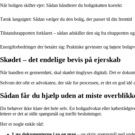
Når boligen skifter ejer: Sådan håndterer du boligskatten korrekt
Tænk langsigtet: Sådan vælger du den bolig, der passer til din fremtid
Tilstandsrapporten forklaret – sådan adskiller den sig fra elrapporten 
Energiforbedringer der betaler sig: Praktiske gevinster og højere bolig
Skødet – det endelige bevis på ejerskab
Når handlen er gennemført, skal skødet tinglyses digitalt. Det er dokumen
Selvom det ofte er advokaten, der står for processen, er det en god idé at v
Sådan får du hjælp uden at miste overblikk
Du behøver ikke klare det hele selv. En boligadvokat eller køberrådgi
lettere er det at stille spørgsmål og træffe beslutninger.
Her er nogle enkle råd:
Læs dokumenterne i ro og mag
– og skriv spørgsmål ned unde