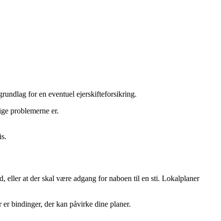
grundlag for en eventuel ejerskifteforsikring.
ige problemerne er.
is.
eller at der skal være adgang for naboen til en sti. Lokalplaner
r er bindinger, der kan påvirke dine planer.