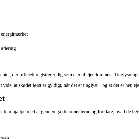
og energimærket
vurdering
tet, der officielt registrerer dig som ejer af ejendommen. Tinglysningen 
ide, at skødet først er gyldigt, når det er tinglyst – og at det er her, eje
et
ver kan hjælpe med at gennemgå dokumenterne og forklare, hvad de betyd
rvejs.