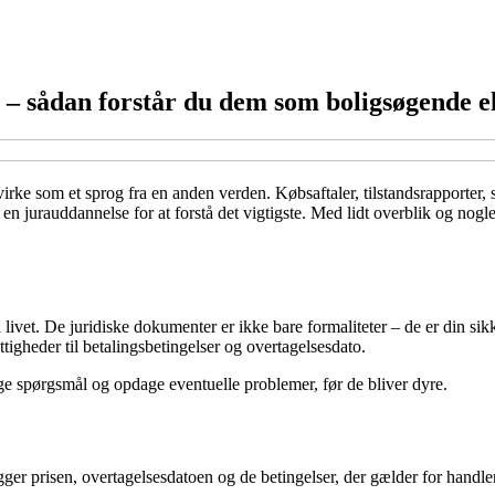
– sådan forstår du dem som boligsøgende el
rke som et sprog fra en anden verden. Købsaftaler, tilstandsrapporter, s
e en jurauddannelse for at forstå det vigtigste. Med lidt overblik og no
 livet. De juridiske dokumenter er ikke bare formaliteter – de er din sik
tigheder til betalingsbetingelser og overtagelsesdato.
tige spørgsmål og opdage eventuelle problemer, før de bliver dyre.
gger prisen, overtagelsesdatoen og de betingelser, der gælder for hand