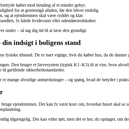
fortryde købet mod betaling af et mindre gebyr.
lighed for at gennemgå aftalen, før den bliver endelig.
an, og at ejendommen skal være ryddet og klar.
i handlen, fx hårde hvidevarer eller udendørsredskaber.
 under – så tag dig tid til at læse den grundigt.
 din indsigt i boligens stand
ns fysiske tilstand. De er især vigtige, hvis du køber hus, da de danner 
ingen. Den bruger et farvesystem (typisk K1–K3) til at vise, hvor alvorl
p til gældende sikkerhedsstandarder.
er er mange alvorlige anmærkninger – og spørg, hvad de betyder i praks
er
 bruge ejendommen. Det kan fx være krav om, hvordan huset skal se ud, 
beplantning.
entlig tilgængelig. Det kan virke tørt, men det er her, du opdager, om de