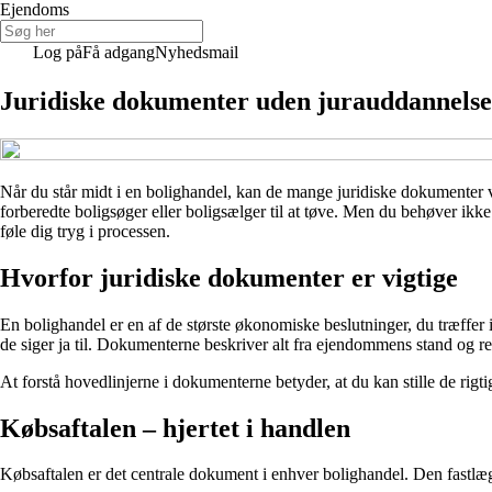
Ejendoms
Log på
Få adgang
Nyhedsmail
Juridiske dokumenter uden jurauddannelse 
Når du står midt i en bolighandel, kan de mange juridiske dokumenter vi
forberedte boligsøger eller boligsælger til at tøve. Men du behøver ikk
føle dig tryg i processen.
Hvorfor juridiske dokumenter er vigtige
En bolighandel er en af de største økonomiske beslutninger, du træffer i
de siger ja til. Dokumenterne beskriver alt fra ejendommens stand og ret
At forstå hovedlinjerne i dokumenterne betyder, at du kan stille de rig
Købsaftalen – hjertet i handlen
Købsaftalen er det centrale dokument i enhver bolighandel. Den fastlæ