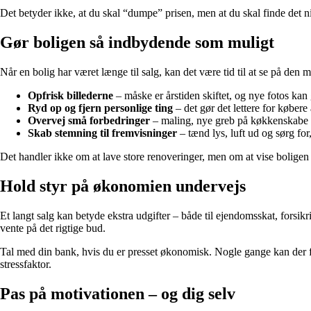
Det betyder ikke, at du skal “dumpe” prisen, men at du skal finde det ni
Gør boligen så indbydende som muligt
Når en bolig har været længe til salg, kan det være tid til at se på den
Opfrisk billederne
– måske er årstiden skiftet, og nye fotos kan 
Ryd op og fjern personlige ting
– det gør det lettere for købere a
Overvej små forbedringer
– maling, nye greb på køkkenskabe e
Skab stemning til fremvisninger
– tænd lys, luft ud og sørg for,
Det handler ikke om at lave store renoveringer, men om at vise boligen f
Hold styr på økonomien undervejs
Et langt salg kan betyde ekstra udgifter – både til ejendomsskat, forsikr
vente på det rigtige bud.
Tal med din bank, hvis du er presset økonomisk. Nogle gange kan der find
stressfaktor.
Pas på motivationen – og dig selv