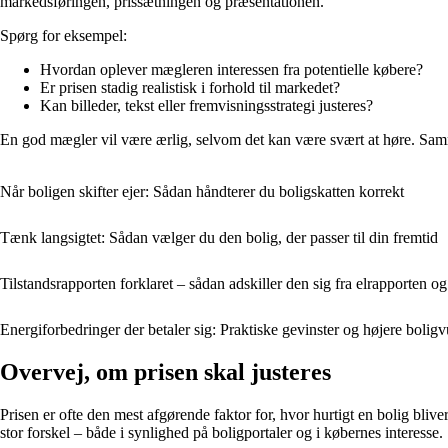
markedsføringen, prissætningen og præsentationen.
Spørg for eksempel:
Hvordan oplever mægleren interessen fra potentielle købere?
Er prisen stadig realistisk i forhold til markedet?
Kan billeder, tekst eller fremvisningsstrategi justeres?
En god mægler vil være ærlig, selvom det kan være svært at høre. Samme
Når boligen skifter ejer: Sådan håndterer du boligskatten korrekt
Tænk langsigtet: Sådan vælger du den bolig, der passer til din fremtid
Tilstandsrapporten forklaret – sådan adskiller den sig fra elrapporten 
Energiforbedringer der betaler sig: Praktiske gevinster og højere bolig
Overvej, om prisen skal justeres
Prisen er ofte den mest afgørende faktor for, hvor hurtigt en bolig bliv
stor forskel – både i synlighed på boligportaler og i købernes interesse.