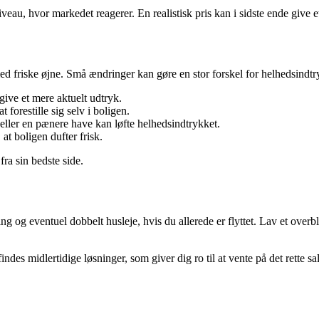
veau, hvor markedet reagerer. En realistisk pris kan i sidste ende give e
 med friske øjne. Små ændringer kan gøre en stor forskel for helhedsindtr
give et mere aktuelt udtryk.
t forestille sig selv i boligen.
ller en pænere have kan løfte helhedsindtrykket.
 at boligen dufter frisk.
ra sin bedste side.
ing og eventuel dobbelt husleje, hvis du allerede er flyttet. Lav et overb
es midlertidige løsninger, som giver dig ro til at vente på det rette sal