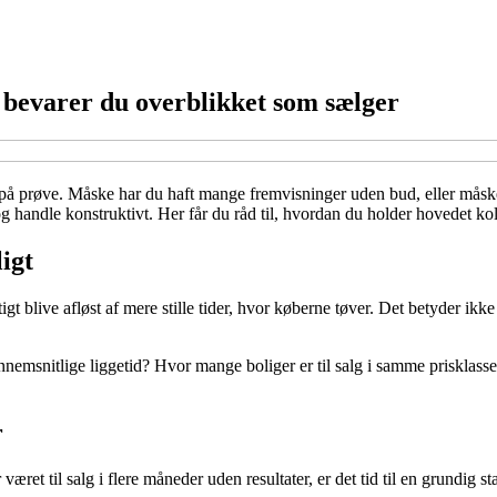
n bevarer du overblikket som sælger
t på prøve. Måske har du haft mange fremvisninger uden bud, eller måske 
 handle konstruktivt. Her får du råd til, hvordan du holder hovedet kol
igt
gt blive afløst af mere stille tider, hvor køberne tøver. Det betyder ikk
nnemsnitlige liggetid? Hvor mange boliger er til salg i samme prisklasse?
r
æret til salg i flere måneder uden resultater, er det tid til en grundig 