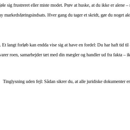
le sig frustreret eller miste modet. Prøv at huske, at du ikke er alene –
 ny markedsføringsindsats. Hver gang du tager et skridt, gør du noget akt
 Et langt forløb kan endda vise sig at have en fordel: Du har haft tid til
bevarer roen, samarbejder tæt med din mægler og handler ud fra fakta – i
Tinglysning uden fejl: Sådan sikrer du, at alle juridiske dokumenter e