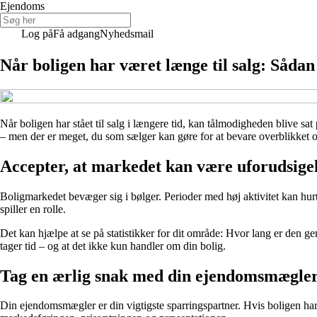
Ejendoms
Log på
Få adgang
Nyhedsmail
Når boligen har været længe til salg: Såda
Når boligen har stået til salg i længere tid, kan tålmodigheden blive sa
– men der er meget, du som sælger kan gøre for at bevare overblikket og
Accepter, at markedet kan være uforudsigel
Boligmarkedet bevæger sig i bølger. Perioder med høj aktivitet kan hurti
spiller en rolle.
Det kan hjælpe at se på statistikker for dit område: Hvor lang er den ge
tager tid – og at det ikke kun handler om din bolig.
Tag en ærlig snak med din ejendomsmægle
Din ejendomsmægler er din vigtigste sparringspartner. Hvis boligen har v